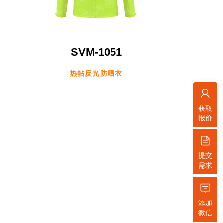
SVM-1051
热帖反光防晒衣
获取
报价
提交
需求
添加
微信