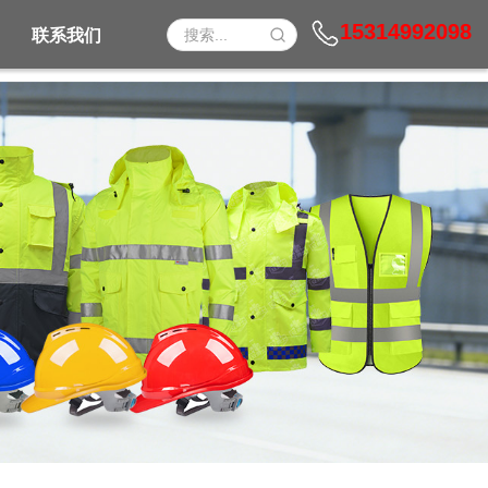
15314992098
联系我们