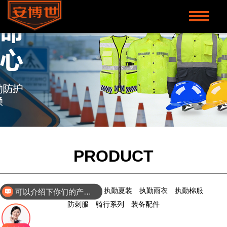
Toggle
navigati
PRODUCT
可以介绍下你们的产品吗？
2025新辅警
执勤背心
执勤夏装
执勤雨衣
执勤棉服
价格有优惠吗？
防刺服
骑行系列
装备配件