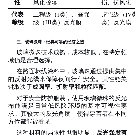
性
风化脱落
损、抗风化
代表
工程级（
I类）、高强
超强级（
I
等级
级（III类）反光膜
类）反光膜
三、
玻璃微珠：经典可靠的经济之选
玻璃微珠技术成熟，成本较低，在特定领
域仍是合理选择。
在路面标线涂料中，玻璃珠通过提供集中
的反射光线来保障夜间行车安全。其性能关
键取决于
成圆率、折射率和粒径匹配
。
对于安全防护服装，使用玻璃微珠的反光
布能满足日常低风险环境的基本可视性要
求。其较大的反光角度，使得穿着者在不同
方位都能被看见
。
这种材料的局限性也很明显：
反光强度有