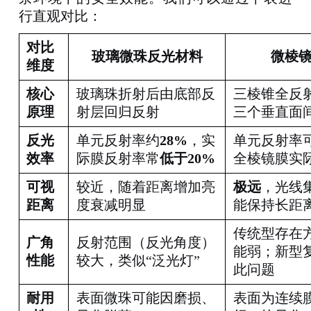
行直观对比：
对比
玻璃微珠反光材料
微棱
维度
核心
玻璃珠折射后由底部反
三棱锥全反
原理
射层回归反射
三个垂直面
反光
单元反射率约
28%
，实
单元反射率
效率
际膜反射率常
低于
20%
全棱镜膜实
可视
较近，随着距离增加亮
极远
，光线
距离
度衰减明显
能保持长距
传统型存在
广角
反射范围（反光角度）
能弱；新型
性能
较大，类似
“泛光灯”
此问题
耐用
表面微珠可能因磨损、
表面为连续