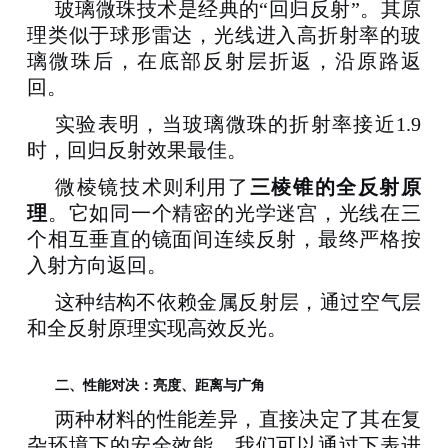
玻璃微珠技术是经典的
“回归反射”。其原
理类似于球形雷达，光线进入高折射率的玻
璃微珠后，在底部反射层折返，沿原路返
回
。
实验表明，当玻璃微珠的折射率接近
1.9
时，回归反射效果最佳
。
微棱镜技术则利用了
三棱锥的全反射原
理
。它如同一个精密的光学迷宫，光线在三
个相互垂直的镜面间连续反射，最终严格按
入射方向返回
。
这种结构不依赖金属反射层，通过空气层
和全反射原理实现高效反光
。
二、
性能对决：亮度、距离与广角
两种材料的性能差异，直接决定了其在复
杂环境下的安全效能。我们可以通过下表进